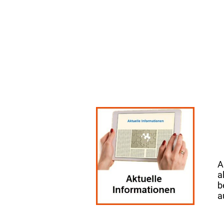
A
a
b
a