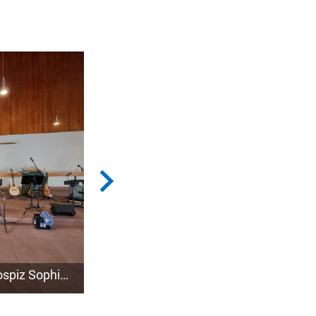
Benefizkonzert für das Hospiz Sophia - "Übers Meer - Von Meerbusen und Seesäcken"
Benefizkonzert für das Hospiz Sophia - "Übers Meer - Von Meerbusen und Seesäcken"